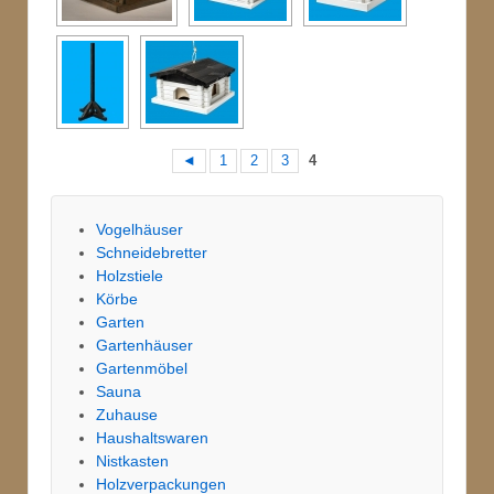
◄
1
2
3
4
Vogelhäuser
Schneidebretter
Holzstiele
Körbe
Garten
Gartenhäuser
Gartenmöbel
Sauna
Zuhause
Haushaltswaren
Nistkasten
Holzverpackungen