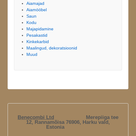
Aiamajad
Aiamööbel
Saun
Kodu
Majapidamine
Pesakastid
Kinkekarbid
Maalingud, dekoratsioonid
Muud
Benecombi Ltd
Merepiiga tee
12, Rannamõisa 76906, Harku vald,
Estonia