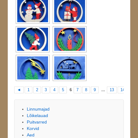
◄
1
2
3
4
5
6
7
8
9
...
13
14
15
Linnumajad
Lõikelauad
Puitvarred
Korvid
Aed